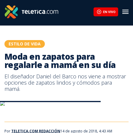
Moda en zapatos para regalarle a mamá en su día | Teletica
EN VIVO
ESTILO DE VIDA
Moda en zapatos para
regalarle a mamá en su día
El diseñador Daniel del Barco nos viene a mostrar
opciones de zapatos lindos y cómodos para
mamá.
Moda en zapatos para regalarle a mamá en su día
Moda en zapatos para regalarle a mamá en su día
Por
TELETICA.COM REDACCIÓN
14 de agosto de 2018, 4:43 AM