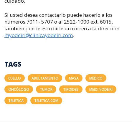
cuidado.
Si usted desea contactarlo puede hacerlo a los
números 7011- 5707 o al 2522-1000 ext. 6015,
también puede escribirle un correo a la dirección
myodeiri@clinicayodeiri.com
.
TAGS
CUELLO
ABULTAMIENTO
MASA
MÉDICO
ONCÓLOGO
TUMOR
TIROIDES
MEJDI YODEIRI
TELETICA
TELETICA.COM