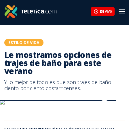
Le mostramos opciones de trajes de baño para este verano | Te
EN VIVO
ESTILO DE VIDA
Le mostramos opciones de
trajes de baño para este
verano
Y lo mejor de todo es que son trajes de baño
ciento por ciento costarricenses.
Le mostramos opciones de trajes de baño para este verano
opciones