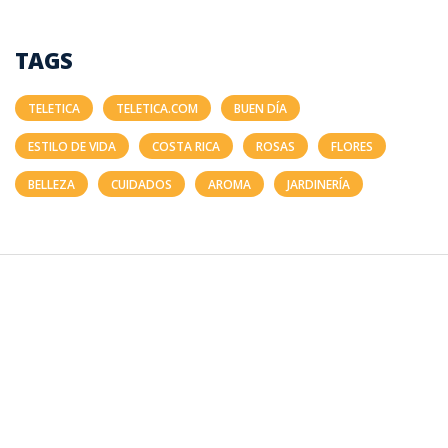
TAGS
TELETICA
TELETICA.COM
BUEN DÍA
ESTILO DE VIDA
COSTA RICA
ROSAS
FLORES
BELLEZA
CUIDADOS
AROMA
JARDINERÍA