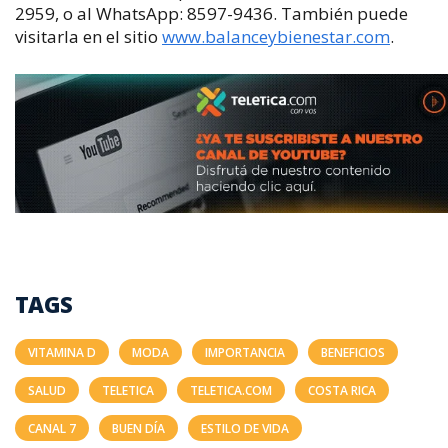
2959, o al WhatsApp: 8597-9436. También puede
visitarla en el sitio
www.balanceybienestar.com
.
TAGS
VITAMINA D
MODA
IMPORTANCIA
BENEFICIOS
SALUD
TELETICA
TELETICA.COM
COSTA RICA
CANAL 7
BUEN DÍA
ESTILO DE VIDA