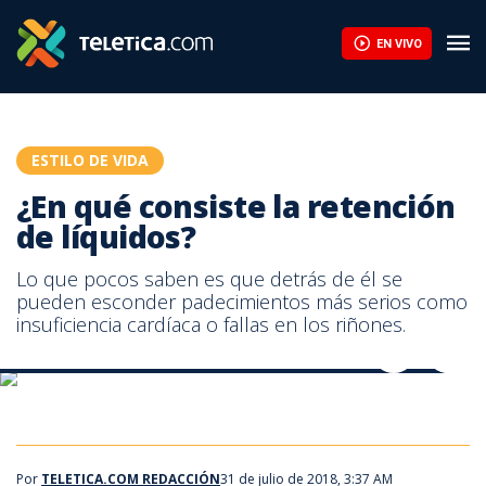
¿En qué consiste la retención de líquidos? | Teletica
EN VIVO
ESTILO DE VIDA
¿En qué consiste la retención
de líquidos?
Lo que pocos saben es que detrás de él se
pueden esconder padecimientos más serios como
insuficiencia cardíaca o fallas en los riñones.
Hablamos sobre principales causas de la retención de líquido
Hablamos sobre principales causas de la retención de líquido
Por
TELETICA.COM REDACCIÓN
31 de julio de 2018, 3:37 AM