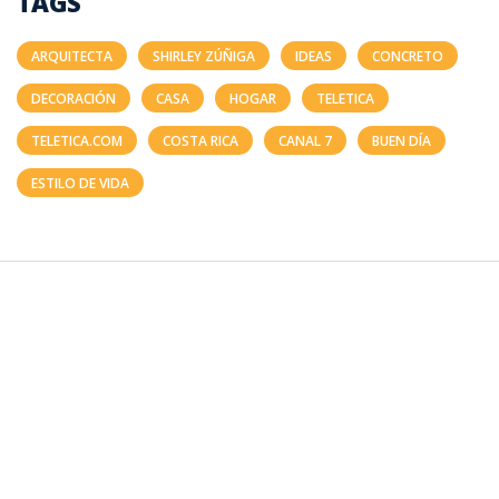
TAGS
ARQUITECTA
SHIRLEY ZÚÑIGA
IDEAS
CONCRETO
DECORACIÓN
CASA
HOGAR
TELETICA
TELETICA.COM
COSTA RICA
CANAL 7
BUEN DÍA
ESTILO DE VIDA