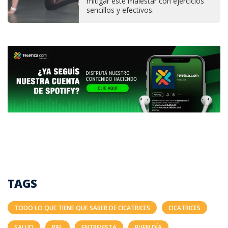
mitigar este malestar con ejercicios
sencillos y efectivos.
TAGS
TODO LO QUE TIENE QUE SABER DE CICATRICES
CICATRICES
SALUD
PIEL
ENTREVISTA
BUEN DÍA