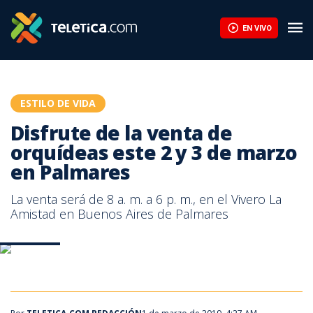
Disfrute de la venta de orquídeas este 2 y 3 de marzo en Palma
EN VIVO
ESTILO DE VIDA
Disfrute de la venta de
orquídeas este 2 y 3 de marzo
en Palmares
La venta será de 8 a. m. a 6 p. m., en el Vivero La
Amistad en Buenos Aires de Palmares
Orquídeas
Orquídeas