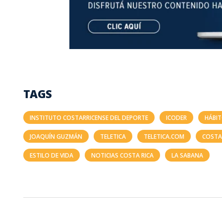
TAGS
INSTITUTO COSTARRICENSE DEL DEPORTE
ICODER
HÁBI
JOAQUÍN GUZMÁN
TELETICA
TELETICA.COM
COSTA
ESTILO DE VIDA
NOTICIAS COSTA RICA
LA SABANA