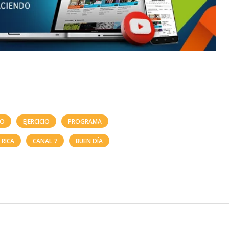
TO
EJERCICIO
PROGRAMA
 RICA
CANAL 7
BUEN DÍA