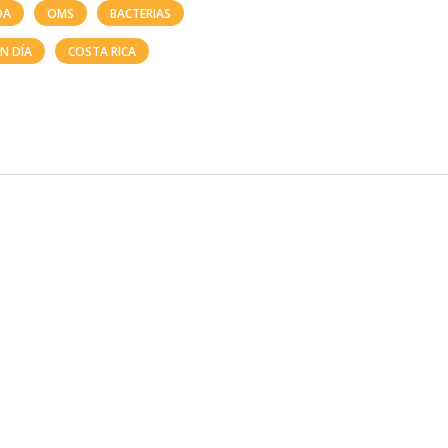
DA
OMS
BACTERIAS
N DÍA
COSTA RICA