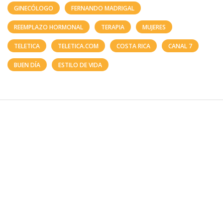
GINECÓLOGO
FERNANDO MADRIGAL
REEMPLAZO HORMONAL
TERAPIA
MUJERES
TELETICA
TELETICA.COM
COSTA RICA
CANAL 7
BUEN DÍA
ESTILO DE VIDA