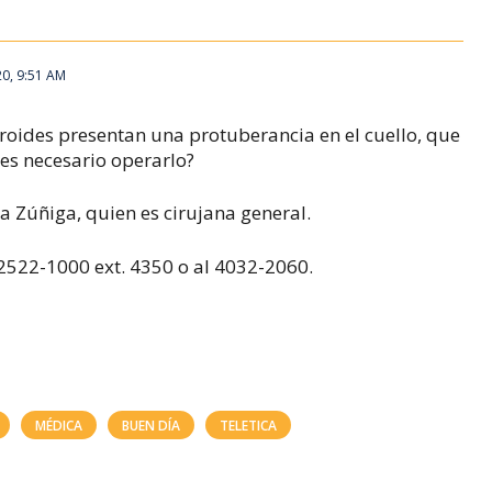
20, 9:51 AM
roides presentan una protuberancia en el cuello, que
 es necesario operarlo?
 Zúñiga, quien es cirujana general.
 2522-1000 ext. 4350 o al 4032-2060.
MÉDICA
BUEN DÍA
TELETICA