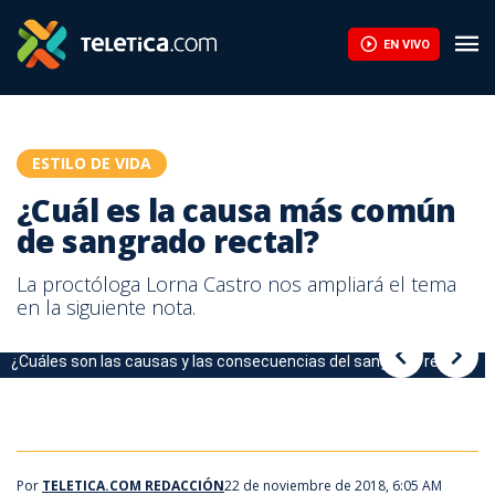
¿Cuál es la causa más común de sangrado rectal? | Teletica
EN VIVO
ESTILO DE VIDA
¿Cuál es la causa más común
de sangrado rectal?
La proctóloga Lorna Castro nos ampliará el tema
en la siguiente nota.
¿Cuáles son las causas y las consecuencias del sangrado rectal?
¿Cuáles son las causas y las consecuencias del sangrado rectal?
Por
TELETICA.COM REDACCIÓN
22 de noviembre de 2018, 6:05 AM