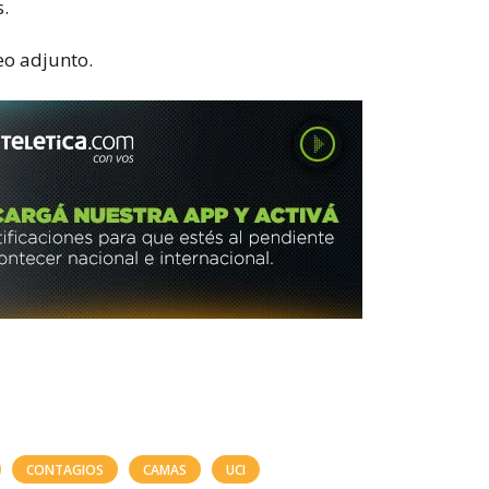
s.
eo adjunto.
CONTAGIOS
CAMAS
UCI