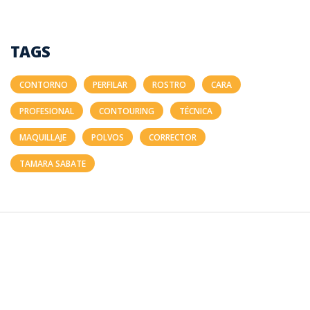
TAGS
CONTORNO
PERFILAR
ROSTRO
CARA
PROFESIONAL
CONTOURING
TÉCNICA
MAQUILLAJE
POLVOS
CORRECTOR
TAMARA SABATE