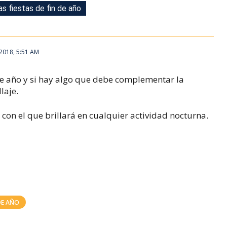
as fiestas de fin de año
as fiestas de fin de año
2018, 5:51 AM
de año y si hay algo que debe complementar la
laje.
on el que brillará en cualquier actividad nocturna.
DE AÑO