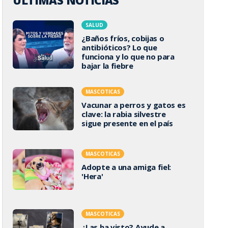
ÚLTIMAS NOTICIAS
SALUD
¿Baños fríos, cobijas o
antibióticos? Lo que
funciona y lo que no para
bajar la fiebre
MASCOTICAS
Vacunar a perros y gatos es
clave: la rabia silvestre
sigue presente en el país
MASCOTICAS
Adopte a una amiga fiel:
'Hera'
MASCOTICAS
¿Las ha visto? Ayude a