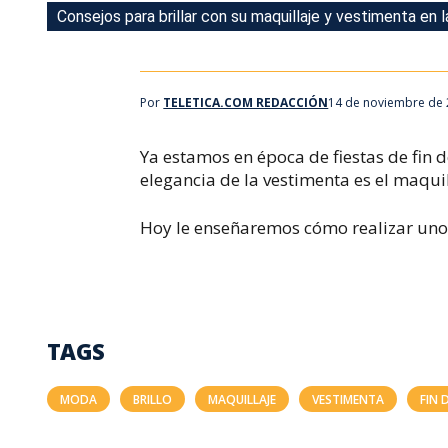
Consejos para brillar con su maquillaje y vestimenta en l
Consejos para brillar con su maquillaje y vestimenta en l
Por
TELETICA.COM REDACCIÓN
14 de noviembre de 
Ya estamos en época de fiestas de fin 
elegancia de la vestimenta es el maquil
Hoy le enseñaremos cómo realizar uno c
TAGS
MODA
BRILLO
MAQUILLAJE
VESTIMENTA
FIN 