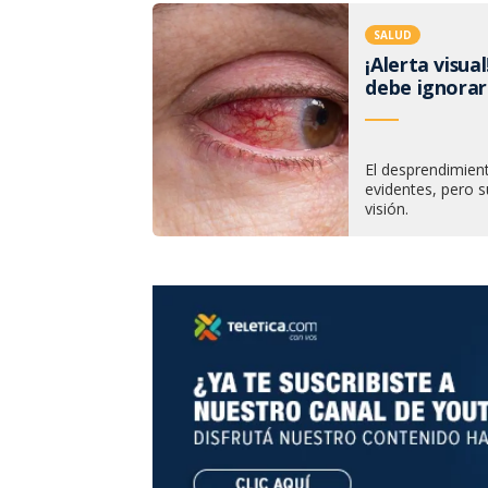
SALUD
¡Alerta visua
debe ignorar
El desprendimient
evidentes, pero s
visión.