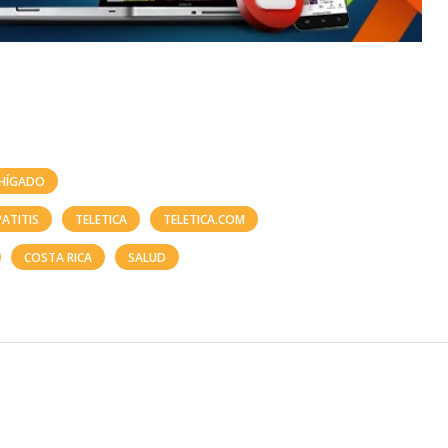
 HÍGADO
PATITIS
TELETICA
TELETICA.COM
COSTA RICA
SALUD