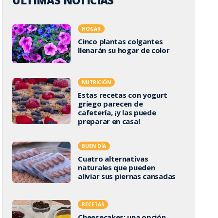
ÚLTIMAS NOTICIAS
HOGAR
Cinco plantas colgantes
llenarán su hogar de color
NUTRICIÓN
Estas recetas con yogurt
griego parecen de
cafetería, ¡y las puede
preparar en casa!
BUEN DÍA
Cuatro alternativas
naturales que pueden
aliviar sus piernas cansadas
RECETAS
Cheesecakes: una opción