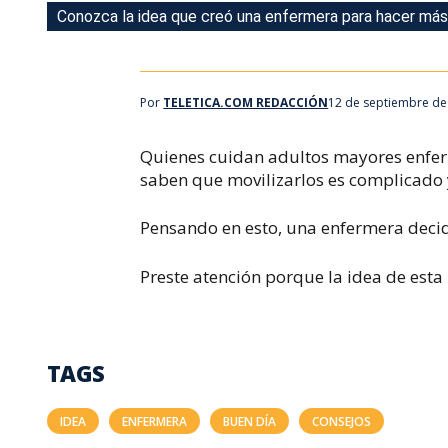
Conozca la idea que creó una enfermera para hacer más 
Conozca la idea que creó una enfermera para hacer más 
Por
TELETICA.COM REDACCIÓN
12 de septiembre de
Quienes cuidan adultos mayores enfe
saben que movilizarlos es complicado 
Pensando en esto, una enfermera decid
Preste atención porque la idea de est
TAGS
IDEA
ENFERMERA
BUEN DÍA
CONSEJOS