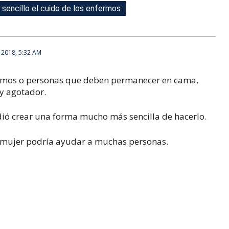
sencillo el cuido de los enfermos
sencillo el cuido de los enfermos
 2018, 5:32 AM
rmos o personas que deben permanecer en cama,
y agotador.
ió crear una forma mucho más sencilla de hacerlo.
a mujer podría ayudar a muchas personas.