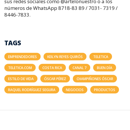
sus redes sociales como @artelonuestro o a los
números de WhatsApp 8718-83 89 / 7031- 7319 /
8446-7833.
TAGS
EMPRENDEDORES
KEILYN REYES QUIRÓS
TELETICA
TELETICA.COM
COSTA RICA
CANAL 7
BUEN DÍA
ESTILO DE VIDA
ÓSCAR PÉREZ
CHAMPIÑONES ÓSCAR
RAQUEL RODRÍGUEZ SEGURA
NEGOCIOS
PRODUCTOS