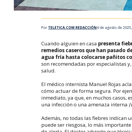
Por
TELETICA.COM REDACCIÓN
4 de agosto de 2025
Cuando alguien en casa
presenta fieb
remedios caseros que han pasado de
agua fría hasta colocarse pañitos c
son recomendadas por especialistas y, 
salud.
El médico internista Manuel Rojas aclar
cómo actuar de forma segura. Por ejemp
inmediato, ya que, en muchos casos, e
una infección o una amenaza interna
(
Además, no todas las fiebres indican u
puede ser riesgosa, lo más importante 
de alerta. El doctor advierte que técnic