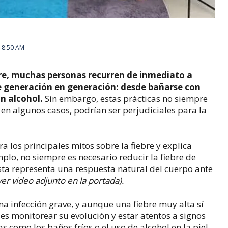
, 8:50 AM
re, muchas personas recurren de inmediato a
 generación en generación: desde bañarse con
on alcohol.
Sin embargo, estas prácticas no siempre
en algunos casos, podrían ser perjudiciales para la
a los principales mitos sobre la fiebre y explica
lo, no siempre es necesario reducir la fiebre de
sta representa una respuesta natural del cuerpo ante
ver video adjunto en la portada).
na infección grave, y aunque una fiebre muy alta sí
es monitorear su evolución y estar atentos a signos
as como los baños fríos o el uso de alcohol en la piel