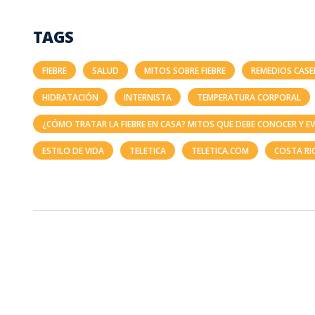
TAGS
FIEBRE
SALUD
MITOS SOBRE FIEBRE
REMEDIOS CAS
HIDRATACIÓN
INTERNISTA
TEMPERATURA CORPORAL
¿CÓMO TRATAR LA FIEBRE EN CASA? MITOS QUE DEBE CONOCER Y EV
ESTILO DE VIDA
TELETICA
TELETICA.COM
COSTA RI