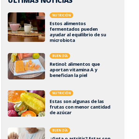
ÚLTIMAS NOTICIAS
NUTRICIÓN
Estos alimentos
fermentados pueden
ayudar al equilibrio de su
microbiota
BUEN DÍA
Retinol: alimentos que
aportan vitamina A y
benefician la piel
NUTRICIÓN
Estas son algunas de las
frutas con menor cantidad
de azúcar
BUEN DÍA
¿Gota o artritis? Estas son