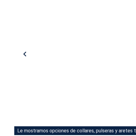
Tu Cara Me Suena
Le mostramos opciones de collares, pulseras y aretes t
Le mostramos opciones de collares, pulseras y aretes t