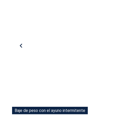
Tu Cara Me Suena
Baje de peso con el ayuno intermitente
Baje de peso con el ayuno intermitente