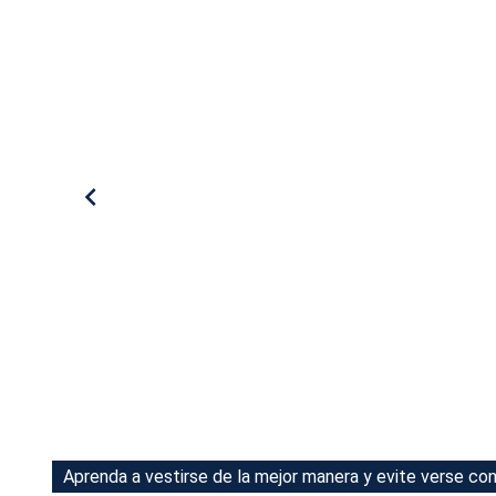
Tu Cara Me Suena
Aprenda a vestirse de la mejor manera y evite verse co
Aprenda a vestirse de la mejor manera y evite verse co