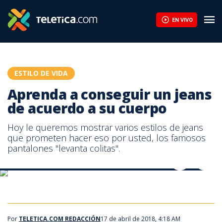
Aprenda a conseguir un jeans de acuerdo a su cuerpo | Teletica
EN VIVO
ESTILO DE VIDA
Aprenda a conseguir un jeans
de acuerdo a su cuerpo
Hoy le queremos mostrar varios estilos de jeans
que prometen hacer eso por usted, los famosos
pantalones "levanta colitas".
Conozca las ventajas de usar los pantalones ‘levanta colitas’
Conozca las ventajas de usar los pantalones ‘levanta colitas’
Por
TELETICA.COM REDACCIÓN
17 de abril de 2018, 4:18 AM