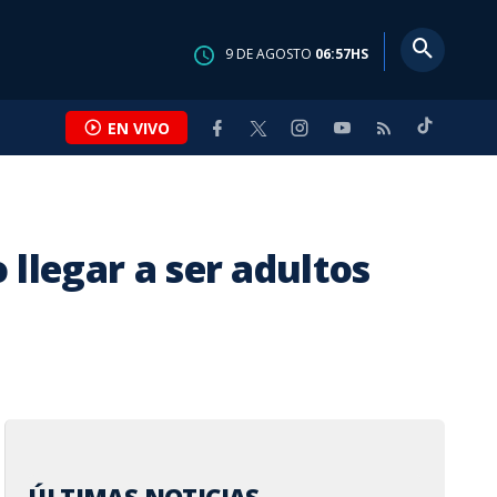
9
DE
AGOSTO
06:57
HS
EN VIVO
 llegar a ser adultos
S FC
S
ONAL
SUCESOS
INTERNACIONAL
MASCOTICAS
ENTRETENIMIENTO
CALLE 7
 proyecta
es y Pérez
 perros y gatos
umbre en
res eligen
Video: Aguacero de 30
La FIFA contraataca y
Adopte a una amiga fiel:
Karol G estrena álbum y
Andrea y Paula:
r ¢50 mil
hicieron poco
la rabia
tras supuesta
STEM, pero la
minutos vuelve a inundar
denuncia un "esfuerzo
'Hera'
desata especulaciones
ingenieras que
por Día de la
mpataron sin
 sigue presente
ia médica del
e género aún
casas en Turrialba
concertado" para
por posible mensaje a
rompieron esquemas
s
d V
en Costa Rica
socavar a Infantino
Feid
NA CASASOLA
 FALLAS
A VALLADARES
IEBLES
EN BAKER OBANDO
POR
POR
POR
POR
POR
YESSENIA ALVARADO
AFP AGENCIA
MARIANA VALLADARES
MARIANA VALLADARES
KATHLEEN BAKER OBANDO
s
s
as
Hace
Hace
Hace
Hace
Hace
6 horas
7 horas
16 horas
1 día
3 días