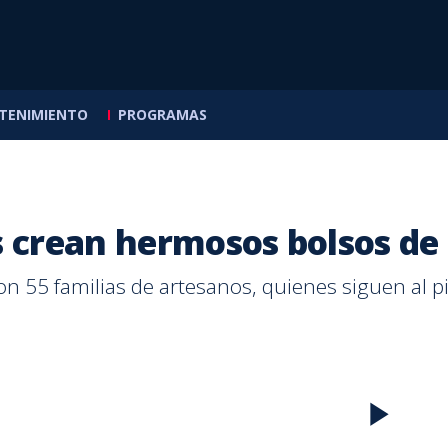
tica
TENIMIENTO
PROGRAMAS
s de
llas
mira
dedores
a Classics
icas
s crean hermosos bolsos de
NACIONAL
PUNTARENAS
SALUD
ENTRETENIMIENTO
CALLE 7
NACIONAL
ESCORPIONE
MASCOTICA
INTERNACI
CALLE 7
temas
 55 familias de artesanos, quienes siguen al pie
OIJ alerta por aumento
Saprissa derrota a
¿Baños fríos, cobijas o
Ætéreo presenta
Más de la mitad de los
Comercio
Escorpion
Vacunar a
Incertid
Más muje
de agencias de sicariato
Puntarenas con doblete
antibióticos? Lo que
'Pulsares' antes de viajar
ticos busca productos
ventas po
Zeledón 
es clave: 
Noruega 
carreras 
en Costa Rica
de Jefferson Brenes
funciona y lo que no para
a Argentina para grabar
con proteína
millones 
daño y e
silvestre
emergenc
brecha d
bajar la fiebre
su nuevo disco
Madre
goles
en el paí
rey Haral
persiste 
POR
GLORIA
POR
POR
POR
POR
POR
MÓNICA MATARRITA
ADRIÁN FALLAS
SUSANA PEÑA NASSAR
ADRIÁN FALLAS
BERNY JIMÉNEZ
CALDERÓN
POR
POR
POR
POR
ADRIÁN
MARIAN
PAULA N
KATHLE
Hace
Hace
Hace
Hace
Hace
4 horas
2 horas
15 horas
11 horas
1 día
Hace
Hace
Hace
Hace
Hace
4 hora
4 hora
16 hor
1 día
3 días