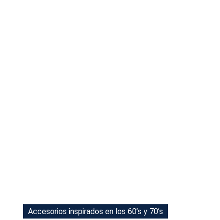
Tu Cara Me Suena
Accesorios inspirados en los 60’s y 70’s