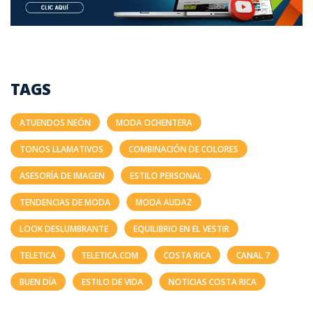
TAGS
ATUENDOS NEÓN
MODA OCHENTERA
TONOS LLAMATIVOS
COMBINACIÓN DE COLORES
ASESORÍA DE IMAGEN
ESTILO PERSONAL
TENDENCIAS DE MODA
MODA AUDAZ
LOOK DESLUMBRANTE
EQUILIBRIO EN EL VESTIR
TELETICA
TELETICA.COM
COSTA RICA
CANAL 7
BUEN DÍA
ESTILO DE VIDA
NOTICIAS COSTA RICA