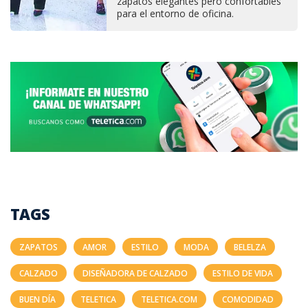
zapatos elegantes pero confortables
para el entorno de oficina.
TAGS
ZAPATOS
AMOR
ESTILO
MODA
BELELZA
CALZADO
DISEÑADORA DE CALZADO
ESTILO DE VIDA
BUEN DÍA
TELETICA
TELETICA.COM
COMODIDAD