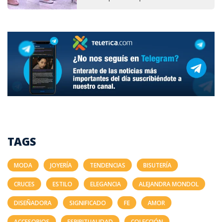
TAGS
MODA
JOYERÍA
TENDENCIAS
BISUTERÍA
CRUCES
ESTILO
ELEGANCIA
ALEJANDRA MONDOL
DISEÑADORA
SIGNIFICADO
FE
AMOR
ACCESORIOS
ESPIRITUALIDAD
COLECCIÓN