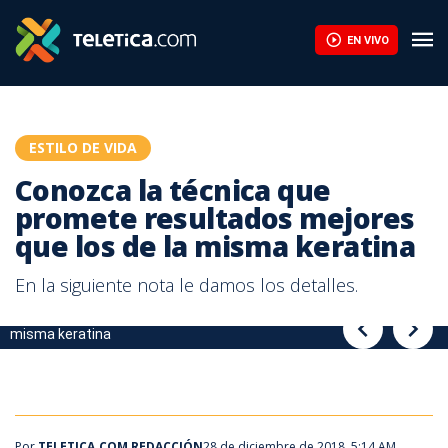
Conozca la técnica que promete resultados mejores que los de l
EN VIVO
ESTILO DE VIDA
Conozca la técnica que
promete resultados mejores
que los de la misma keratina
En la siguiente nota le damos los detalles.
Conozca la técnica que promete resultados mejores que los de la
Conozca la técnica que promete resultados mejores que los de la
misma keratina
misma keratina
Por
TELETICA.COM REDACCIÓN
28 de diciembre de 2018, 5:14 AM