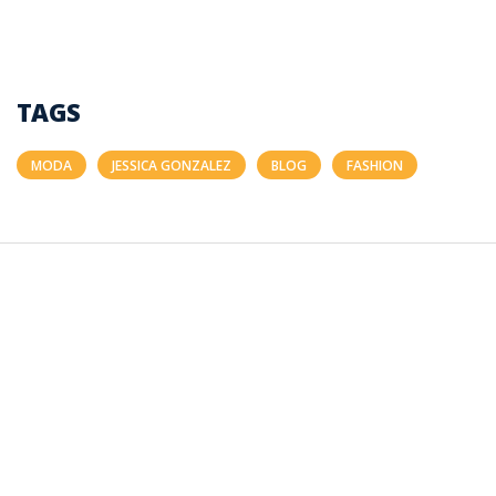
TAGS
MODA
JESSICA GONZALEZ
BLOG
FASHION