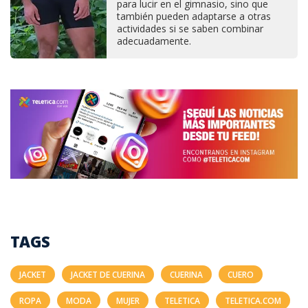
para lucir en el gimnasio, sino que
también pueden adaptarse a otras
actividades si se saben combinar
adecuadamente.
TAGS
JACKET
JACKET DE CUERINA
CUERINA
CUERO
ROPA
MODA
MUJER
TELETICA
TELETICA.COM