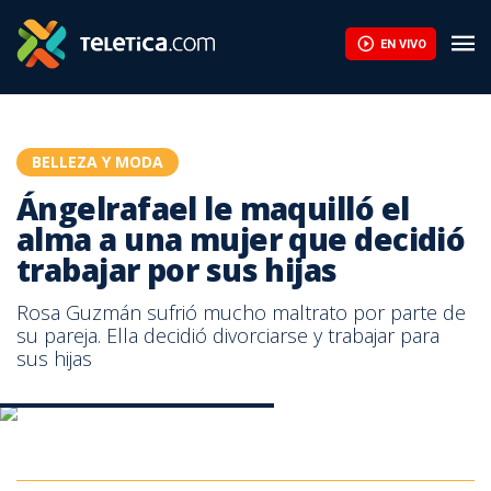
Ángelrafael le maquilló el alma a una mujer que decidió trabajar p
EN VIVO
BELLEZA Y MODA
Ángelrafael le maquilló el
alma a una mujer que decidió
trabajar por sus hijas
Rosa Guzmán sufrió mucho maltrato por parte de
su pareja. Ella decidió divorciarse y trabajar para
sus hijas
Maquillando el alma con Ángelrafael
Maquillando el alma con Ángelrafael