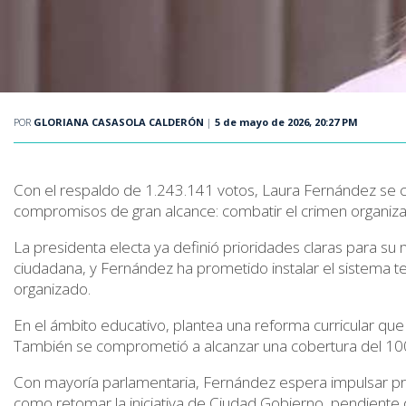
POR
GLORIANA CASASOLA CALDERÓN
|
5 de mayo de 2026, 20:27 PM
Con el respaldo de
1.243.141 votos
, Laura Fernández se 
compromisos de gran alcance: combatir el crimen organiza
La presidenta electa ya definió prioridades claras para su
ciudadana, y Fernández ha prometido instalar el sistema t
organizado.
En el ámbito educativo, plantea una
reforma curricular
que 
También se comprometió a alcanzar una cobertura del
10
Con mayoría parlamentaria, Fernández espera impulsar pro
como retomar la iniciativa de
Ciudad Gobierno
, pendiente 