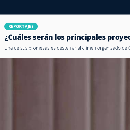
REPORTAJES
¿Cuáles serán los principales proy
Una de sus promesas es desterrar al crimen organizado de C