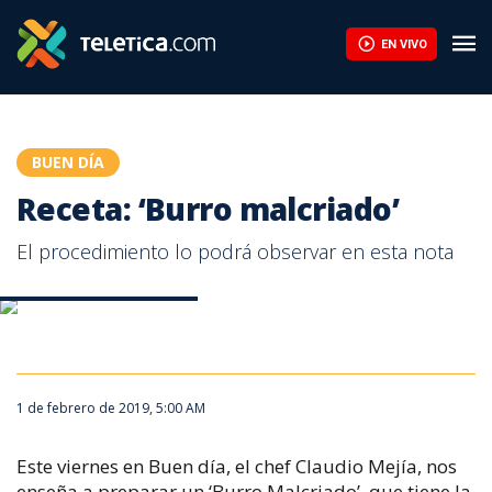
EN VIVO
BUEN DÍA
Receta: ‘Burro malcriado’
El procedimiento lo podrá observar en esta nota
Receta: ‘Burro malcriado’
Receta: ‘Burro malcriado’
1 de febrero de 2019, 5:00 AM
Este viernes en Buen día, el chef Claudio Mejía, nos
enseña a preparar un ‘Burro Malcriado’, que tiene la