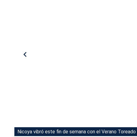
Tu Cara Me Suena
Nicoya vibró este fin de semana con el Verano Toreado
Nicoya vibró este fin de semana con el Verano Toreado