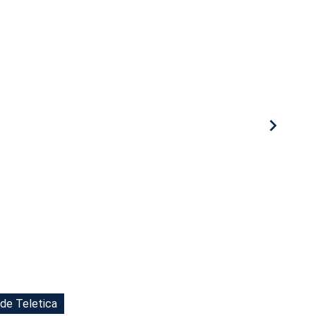
 de Teletica
 de Teletica