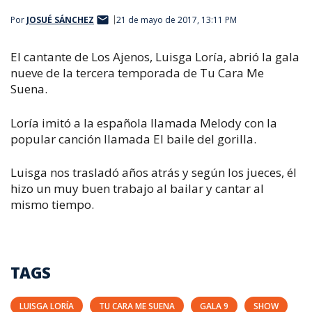
Por
JOSUÉ SÁNCHEZ
21 de mayo de 2017, 13:11 PM
El cantante de Los Ajenos, Luisga Loría, abrió la gala
nueve de la tercera temporada de
Tu Cara Me
Suena.
Loría imitó a la española llamada Melody con la
popular canción llamada
El baile del gorilla.
Luisga nos trasladó años atrás y según los jueces, él
hizo un muy buen trabajo al bailar y cantar al
mismo tiempo.
TAGS
LUISGA LORÍA
TU CARA ME SUENA
GALA 9
SHOW