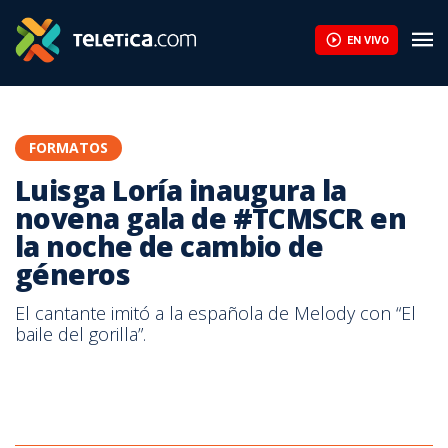
Luisga Loría inaugura la novena gala de #TCMSCR en la noche d
EN VIVO
FORMATOS
Luisga Loría inaugura la
novena gala de #TCMSCR en
la noche de cambio de
géneros
El cantante imitó a la española de Melody con “El
baile del gorilla”.
luisga