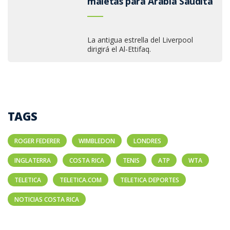
maletas para Arabia Saudita
La antigua estrella del Liverpool
dirigirá el Al-Ettifaq.
TAGS
ROGER FEDERER
WIMBLEDON
LONDRES
INGLATERRA
COSTA RICA
TENIS
ATP
WTA
TELETICA
TELETICA.COM
TELETICA DEPORTES
NOTICIAS COSTA RICA