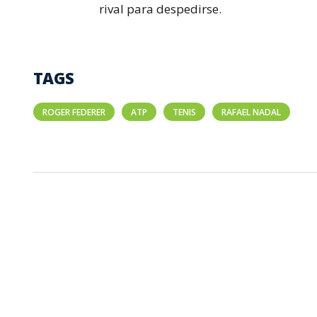
rival para despedirse.
TAGS
ROGER FEDERER
ATP
TENIS
RAFAEL NADAL