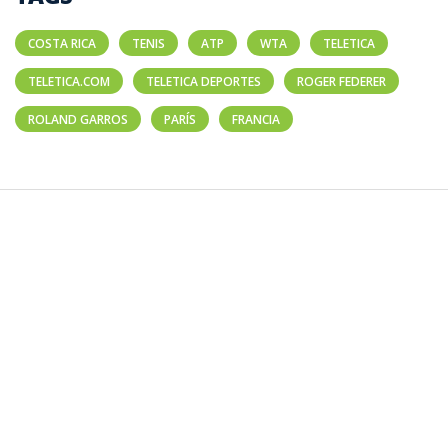
COSTA RICA
TENIS
ATP
WTA
TELETICA
TELETICA.COM
TELETICA DEPORTES
ROGER FEDERER
ROLAND GARROS
PARÍS
FRANCIA