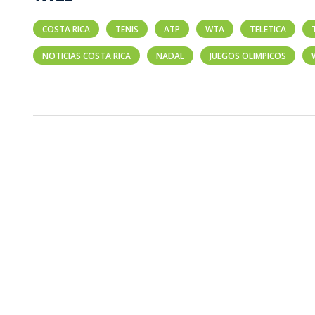
COSTA RICA
TENIS
ATP
WTA
TELETICA
NOTICIAS COSTA RICA
NADAL
JUEGOS OLIMPICOS