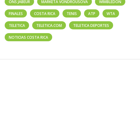
ONS JABEUR
MARKETA VONDROUSOVA
WIMBLEDON
FINALES
COSTA RICA
TENIS
ATP
WTA
TELETICA
TELETICA.COM
TELETICA DEPORTES
NOTICIAS COSTA RICA