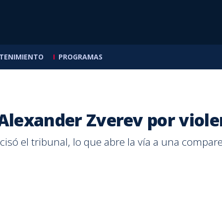
TENIMIENTO
PROGRAMAS
s de
llas
mira
dedores
a Classics
icas
 Alexander Zverev por viol
NACIONAL
PUNTARENAS
SALUD
ENTRETENIMIENTO
CALLE 7
NACIONAL
ESCORPIONE
MASCOTICA
INTERNACI
CALLE 7
temas
cisó el tribunal, lo que abre la vía a una compar
OIJ alerta por aumento
Saprissa derrota a
¿Baños fríos, cobijas o
Ætéreo presenta
Más de la mitad de los
Comercio
Escorpion
Vacunar a
Incertid
Más muje
de agencias de sicariato
Puntarenas con doblete
antibióticos? Lo que
'Pulsares' antes de viajar
ticos busca productos
ventas po
Zeledón 
es clave: 
Noruega 
carreras 
en Costa Rica
de Jefferson Brenes
funciona y lo que no para
a Argentina para grabar
con proteína
millones 
daño y e
silvestre
emergenc
brecha d
bajar la fiebre
su nuevo disco
Madre
goles
en el paí
rey Haral
persiste 
POR
GLORIA
POR
POR
POR
POR
POR
MÓNICA MATARRITA
ADRIÁN FALLAS
SUSANA PEÑA NASSAR
ADRIÁN FALLAS
BERNY JIMÉNEZ
CALDERÓN
POR
POR
POR
POR
ADRIÁN
MARIAN
PAULA N
KATHLE
Hace
Hace
Hace
Hace
Hace
4 horas
2 horas
16 horas
11 horas
1 día
Hace
Hace
Hace
Hace
Hace
4 hora
4 hora
16 hor
1 día
3 días