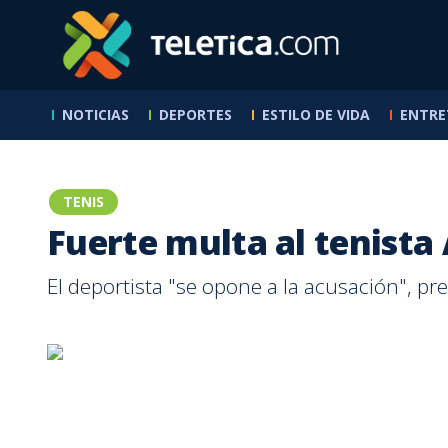
NOTICIAS
DEPORTES
ESTILO DE VIDA
ENTRE
Buen Día -
Receta
Nacional
Mundial 2026
SABANA
Programas
7 Días
Otros deportes
Hogar
Que Buena Tarde
Exclusivos Web
7 Estre
Reservas
Cocina
Pegando con
Sucesos
Toros
Reportajes
RPM TV
Fútbol
De Boca En Boca
Salud
Sábado Feliz
Tía Zel
cerca
Política
El Chinamo
Ciclismo
Familia
Empren
Hoy en la
Primera División
Programas
Nutrición
Entrevistas
Los Doctores
Baloncesto
TENIS
historia
+QN
Teletic
Padres e Hijos
Fútbol Femenino
Entrevistas
Sexualidad
En Profundidad
Calle 7
Baseball
Mascot
Fuerte multa al tenista
Vida Pareja
La Sele
Los enredos de
Reportajes
Motores
Contenido
Belleza y Moda
Legal
Juan Vainas
Internacional
Patrocinado
De la A a la Z
NFL
Otros 
El deportista "se opone a la acusación", pre
ABC Mouse
Legionarios
Ambiente
Tenis
Aprende Inglés
Liga de Ascenso
Verano Extremo
Internacional
Formatos
BBC News Mundo
Batalla de Karaoke
Deutsche Welle
Mira Quién Baila
Ciencia
QQSM
Tecnología
Nace Una Estrella