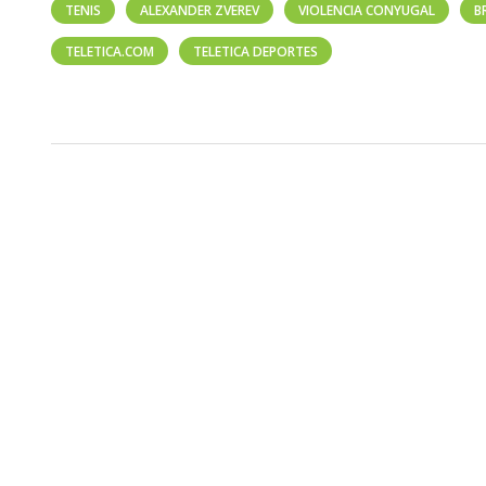
TENIS
ALEXANDER ZVEREV
VIOLENCIA CONYUGAL
B
TELETICA.COM
TELETICA DEPORTES