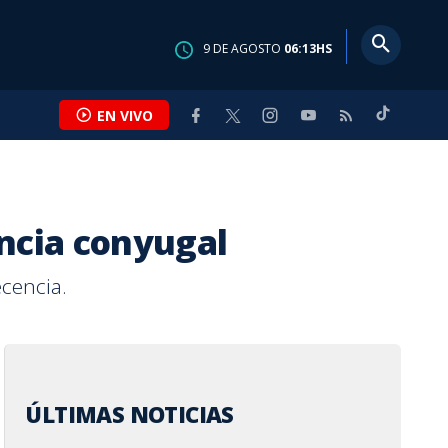
9
DE
AGOSTO
06:13
HS
EN VIVO
encia conyugal
S FC
S
ONAL
SUCESOS
INTERNACIONAL
MASCOTICAS
ENTRETENIMIENTO
CALLE 7
ecencia.
 proyecta
es y Pérez
 perros y gatos
umbre en
res eligen
Video: Aguacero de 30
La FIFA contraataca y
Adopte a una amiga fiel:
Karol G estrena álbum y
Andrea y Paula:
r ¢50 mil
hicieron poco
la rabia
tras supuesta
STEM, pero la
minutos vuelve a inundar
denuncia un "esfuerzo
'Hera'
desata especulaciones
ingenieras que
por Día de la
mpataron sin
 sigue presente
ia médica del
e género aún
casas en Turrialba
concertado" para
por posible mensaje a
rompieron esquemas
s
d V
en Costa Rica
socavar a Infantino
Feid
NA CASASOLA
 FALLAS
A VALLADARES
IEBLES
EN BAKER OBANDO
POR
POR
POR
POR
POR
YESSENIA ALVARADO
AFP AGENCIA
MARIANA VALLADARES
MARIANA VALLADARES
KATHLEEN BAKER OBANDO
s
s
as
Hace
Hace
Hace
Hace
Hace
5 horas
6 horas
16 horas
1 día
3 días
ÚLTIMAS NOTICIAS