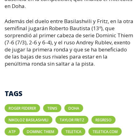
en Doha.
Además del duelo entre Basilashvili y Fritz, en la otra
semifinal jugarán Roberto Bautista (13º), que
sorprendió al primer cabeza de serie Dominic Thiem
(7-6 (7/3), 2-6 y 6-4), y el ruso Andrey Rublev, exento
de jugar la primera ronda y que se ha beneficiado
de las bajas de sus rivales para estar en la
penúltima ronda sin saltar a la pista.
TAGS
ROGER FEDERER
TENIS
DOHA
NIKOLOZ BASILASHVILI
TAYLOR FRITZ
REGRESO
ATP
DOMINIC THIEM
TELETICA
TELETICA.COM