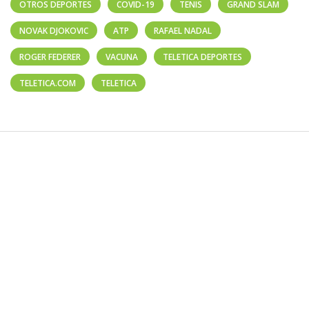
OTROS DEPORTES
COVID-19
TENIS
GRAND SLAM
NOVAK DJOKOVIC
ATP
RAFAEL NADAL
ROGER FEDERER
VACUNA
TELETICA DEPORTES
TELETICA.COM
TELETICA