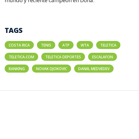
mundo y reciente campeón en Doha.
TAGS
COSTA RICA
TENIS
ATP
WTA
TELETICA
TELETICA.COM
TELETICA DEPORTES
ESCALAFON
RANKING
NOVAK DJOKOVIC
DANIIL MEDVEDEV