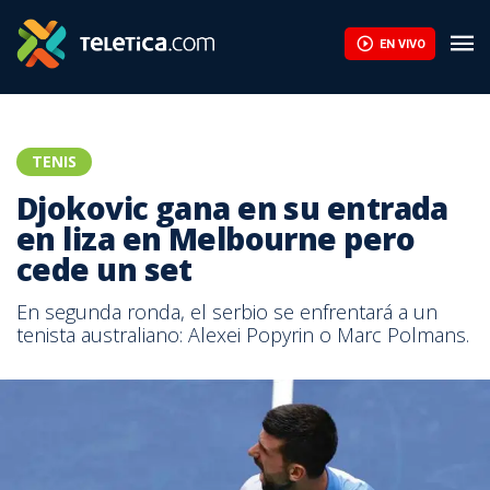
Djokovic gana en su entrada en liza en Melbourne pero cede un s
EN VIVO
TENIS
Djokovic gana en su entrada
en liza en Melbourne pero
cede un set
En segunda ronda, el serbio se enfrentará a un
tenista australiano: Alexei Popyrin o Marc Polmans.