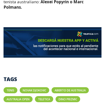
tenista australiano:
Alexei Popyrin o Marc
Polmans.
TAGS
TENIS
NOVAK DJOKOVIC
ABIERTO DE AUSTRALIA
AUSTRALIA OPEN
TELETICA
DINO PRIZMIC